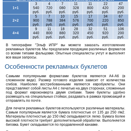
3
4
7
11
11
22
47
1+1
540
720
080
328
800
420
200
руб.
руб.
руб.
руб.
руб.
руб.
руб.
5
7
10
15
17
34
67
2+2
900
788
384
576
700
220
850
руб.
руб.
руб.
руб.
руб.
руб.
руб.
9
11
18
28
32
51
106
4+4
440
800
880
320
450
920
200
руб.
руб.
руб.
руб.
руб.
руб.
руб.
В типографии "Эльф ИПР" вы можете заказать изготовление
рекламных буклетов. Мы предлагаем продукцию различных форматов
со всеми типами фальцовки. Опытные специалисты учтут и выполнят
все ваши запросы.
Особенности рекламных буклетов
Самыми популярными форматами буклетов являются А4-А6 (в
сложенном виде). Размер готового изделия зависит от количества
сгибов. Наиболее востребованными являются евробуклеты. Они
представляют собой листы А4 с печатью на двух сторонах, сложенные
под формат евроконверта двумя сгибами. Такие буклеты удобно
размещать на специальных стойках, раздавать в рамках промоакций и
отправлять по почте.
Для печати рекламных буклетов используются различные материалы.
Самым популярным является бумага плотностью от 135 до 250 г/м2.
Материалы плотностью до 150 г/м2 складываются легко. Бумага более
высокой плотности требует дополнительной обработки. Выполняется
биговка. Букет складывается по продавленной канавке.