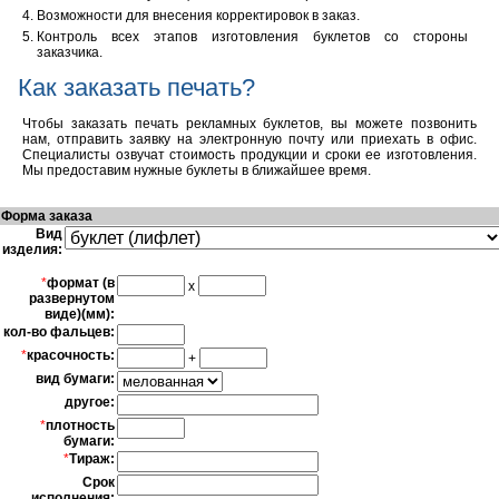
Возможности для внесения корректировок в заказ.
Контроль всех этапов изготовления буклетов со стороны
заказчика.
Как заказать печать?
Чтобы заказать печать рекламных буклетов, вы можете позвонить
нам, отправить заявку на электронную почту или приехать в офис.
Специалисты озвучат стоимость продукции и сроки ее изготовления.
Мы предоставим нужные буклеты в ближайшее время.
Форма заказа
Вид
изделия:
*
формат (в
x
развернутом
виде)(мм):
кол-во фальцев:
*
красочность:
+
вид бумаги:
другое:
*
плотность
бумаги:
*
Тираж:
Срок
исполнения: