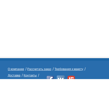
/
/
/
О компании
Рассчитать заказ
Требования к макету
/
/
Доставка
Контакты
Контакты
Адрес: Москва, ул. Басовская 16 стр. 2
Телефоны:
8(495) 64-64-104