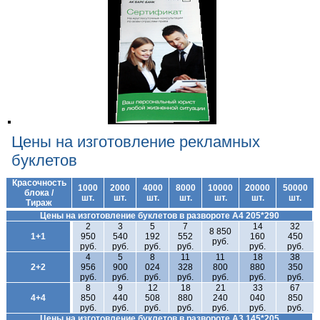
Цены на изготовление рекламных
буклетов
Красочность
1000
2000
4000
8000
10000
20000
50000
блока /
шт.
шт.
шт.
шт.
шт.
шт.
шт.
Тираж
Цены на изготовление буклетов в развороте А4 205*290
2
3
5
7
14
32
8 850
1+1
950
540
192
552
160
450
руб.
руб.
руб.
руб.
руб.
руб.
руб.
4
5
8
11
11
18
38
2+2
956
900
024
328
800
880
350
руб.
руб.
руб.
руб.
руб.
руб.
руб.
8
9
12
18
21
33
67
4+4
850
440
508
880
240
040
850
руб.
руб.
руб.
руб.
руб.
руб.
руб.
Цены на изготовление буклетов в развороте А3 145*205